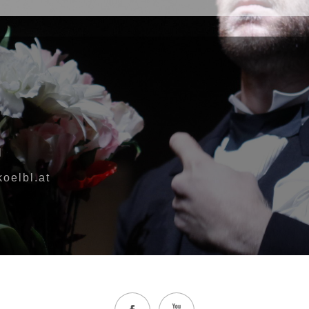
l
oelbl.at