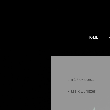
HOME
am 17.oktebruar
klassik wurlitzer