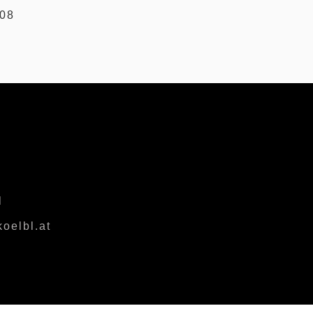
008
l
oelbl.at