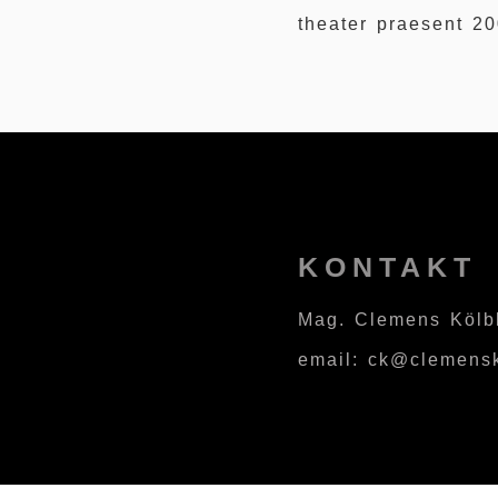
theater praesent 2
KONTAKT
Mag. Clemens Kölb
email: ck@clemensk