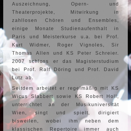
Auszeichnung, Opern- und
Theaterprojekte, Mitwirkung in
zahllosen Chören und Ensembles,
einige Monate Studienaufenthalt in
Paris und Meisterkurse u.a. bei Prof.
Kurt Widmer, Roger Vignoles, Sir
Thomas Allen und KS Peter Schreier.
2007 schloss er das Magisterstudium
bei Prof. Ralf Döring und Prof. David
Lutz ab.
Seitdem arbeitet er regelmäßig mit KS
Wicus Slabbert sowie KS Robert Holl,
unterrichtet an der Musikuniversität
Wien, singt und spielt, dirigiert
bisweilen, wobei ihm neben dem
klassischen Repertoire immer auch